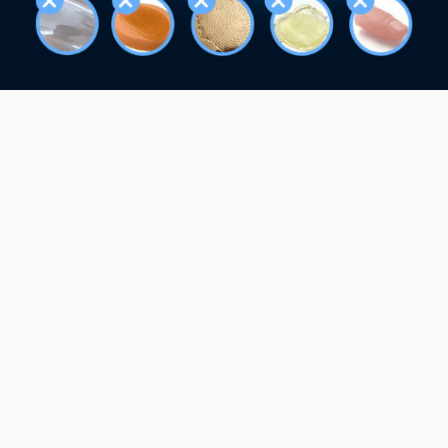
Main
Sensor Type​
Optical
Resolution / Gray Scale
500 ppi / 256 levels
Platen Size